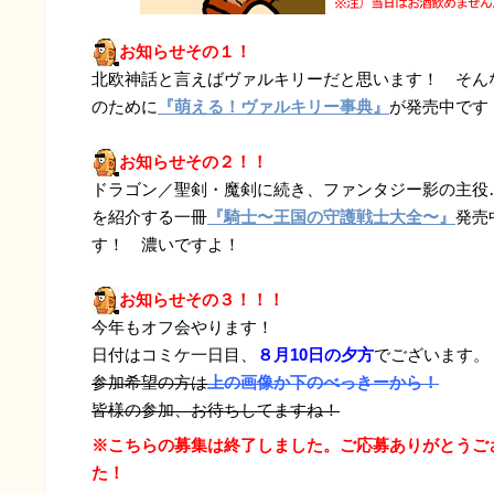
お知らせその１！
北欧神話と言えばヴァルキリーだと思います！ そん
のために
『萌える！ヴァルキリー事典』
が発売中です
お知らせその２！！
ドラゴン／聖剣・魔剣に続き、ファンタジー影の主役
を紹介する一冊
『騎士〜王国の守護戦士大全〜』
発売
す！ 濃いですよ！
お知らせその３！！！
今年もオフ会やります！
日付はコミケ一日目、
８月10日の夕方
でございます。
参加希望の方は
上の画像か下のべっきーから！
皆様の参加、お待ちしてますね！
※こちらの募集は終了しました。ご応募ありがとうご
た！