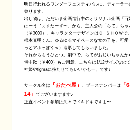
明日行われるワンダーフェスティバルに、ディーラー
参ります。
出し物は、ただいま企画進行中のオリジナル企画『百
はーう゛ぇすたーず〜』から、主人公の「らて」ちゃ
（￥3000）。キャラクターデザインはＣ−ＳＨＯＷで
根本克明くん。ゆるゆるマイペースな女の子を、可愛
っとアホっぽくｗ）造形してもらいました。
それからもうひとつ。劇中で、らてがおじいちゃんか
備中鍬（￥400）もご用意。こちらは1/12サイズなの
神姫やfigmaに持たせてもいいかもー、です♪
「6-
「おたべ屋」
サークル名は
。ブースナンバーは
14」
でございますます♪
正直イベント参加は久々でドキドキですよ〜